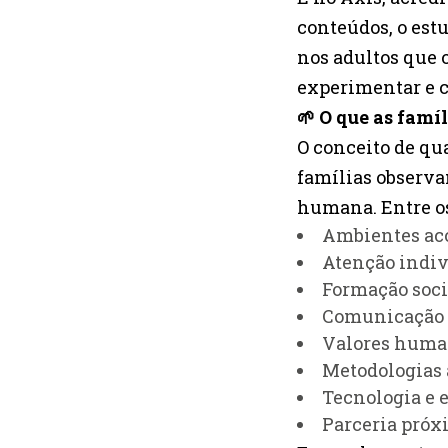
conteúdos, o est
nos adultos que 
experimentar e c
🌱 O que as fam
O conceito de qu
famílias observa
humana. Entre os
Ambientes aco
Atenção indiv
Formação soc
Comunicação 
Valores human
Metodologias 
Tecnologia e 
Parceria próxi