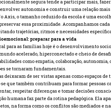
ionalmente segura tende a participar mais, faze
envolver autonomia e construir uma relação mais
 Axis, o tamanho reduzido da escola é uma escol
 preservar essa proximidade. Acompanhamos cada 
itando trajetórias, ritmos e necessidades específica
ioemocional: preparar para a vida
ral para as famílias hoje é o desenvolvimento soc
undo acelerado, hiperconectado e cheio de desafi
abilidades como empatia, colaboração, autonomia,
ões se tornaram fundamentais.
olas deixaram de ser vistas apenas como espaços de
-se que também contribuam para formar pessoas c
ntar, respeitar diferenças e tomar decisões consci
ção humana faz parte da rotina pedagógica. Ela ap
jetos, na forma como os conflitos são mediados e n