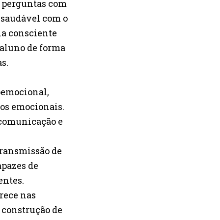
r perguntas com
 saudável com o
ha consciente
aluno de forma
s.
ioemocional,
os emocionais.
 comunicação e
 transmissão de
apazes de
entes.
arece nas
a construção de