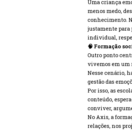
Uma criança emoc
menos medo, des
conhecimento. No
justamente para
individual, respe
🧠 Formação soc
Outro ponto cent
vivemos em um m
Nesse cenário, h
gestão das emoç
Por isso, as esc
conteúdo, espera
conviver, argume
No Axis, a forma
relações, nos pro