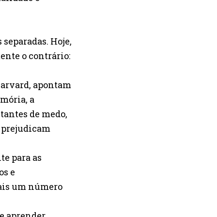
 separadas. Hoje,
nte o contrário:
Harvard, apontam
mória, a
stantes de medo,
e prejudicam
te para as
os e
mais um número
de aprender