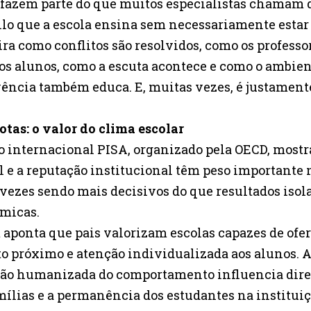
fazem parte do que muitos especialistas chamam d
uilo que a escola ensina sem necessariamente esta
ra como conflitos são resolvidos, como os professo
os alunos, como a escuta acontece e como o ambie
vência também educa. E, muitas vezes, é justament
otas: o valor do clima escolar
io internacional PISA, organizado pela OECD, most
l e a reputação institucional têm peso importante 
 vezes sendo mais decisivos do que resultados iso
êmicas.
aponta que pais valorizam escolas capazes de ofe
próximo e atenção individualizada aos alunos. A
stão humanizada do comportamento influencia dir
mílias e a permanência dos estudantes na instituiç