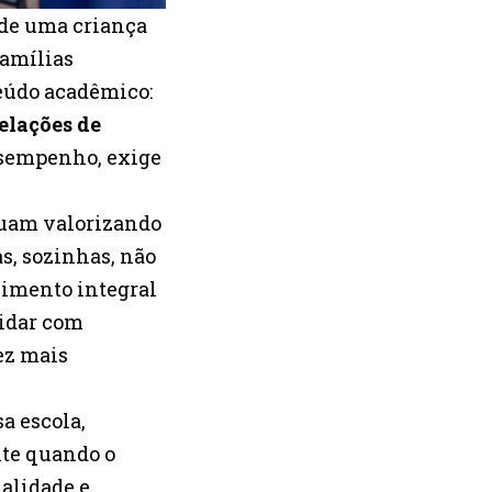
nde uma criança
famílias
eúdo acadêmico:
elações de
esempenho, exige
nuam valorizando
s, sozinhas, não
vimento integral
lidar com
ez mais
a escola,
nte quando o
alidade e