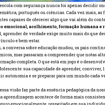
escola com segurança nunca foi apenas decidir o
emática, português ou ciências. Cada vez mais, as 
es capazes de oferecer algo que vai além do cont
 emocional, acolhimento, formação humana e r
al, aprender de verdade exige muito mais do que d
ínculo e bem-estar.
, a conversa sobre educação mudou, os pais conti
micos, mas passaram a compreender que notas alta
mação completa. O que está em jogo é o desenvol
dolescente: sua capacidade de aprender, conviver, 
uir autonomia e se preparar para um mundo cada v
essa visão faz parte da essência pedagógica da noss
 a aprendizagem acontece de forma mais consiste
eguro emocionalmente, respeitado em sua individu