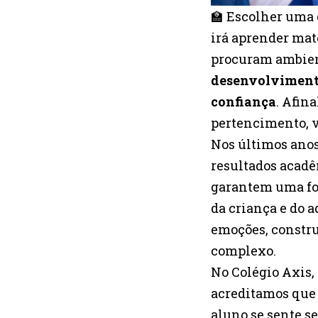
🏫 Escolher uma 
irá aprender mat
procuram ambient
desenvolvimento
confiança
. Afin
pertencimento, v
Nos últimos anos
resultados acadê
garantem uma for
da criança e do a
emoções, constr
complexo.
No Colégio Axis, 
acreditamos que
aluno se sente s