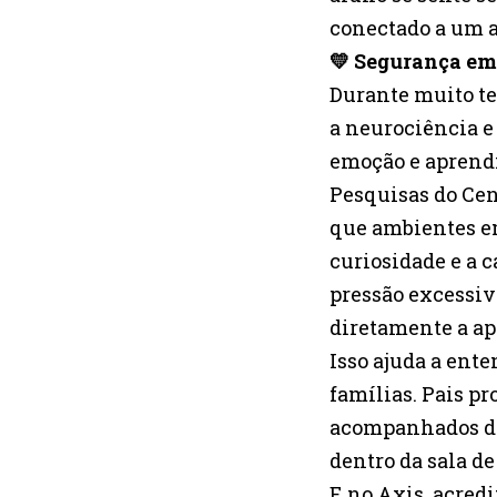
conectado a um 
💛 Segurança e
Durante muito te
a neurociência e
emoção e aprend
Pesquisas do Cen
que ambientes e
curiosidade e a 
pressão excessiv
diretamente a a
Isso ajuda a ente
famílias. Pais pr
acompanhados de
dentro da sala de
E no Axis, acred