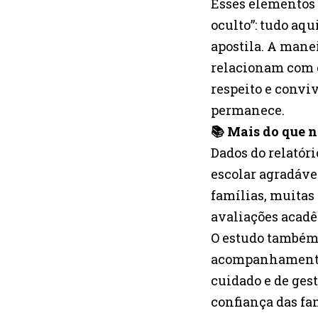
Esses elementos 
oculto”: tudo aq
apostila. A manei
relacionam com 
respeito e convi
permanece.
📚 Mais do que n
Dados do relatór
escolar agradáve
famílias, muitas
avaliações acad
O estudo também 
acompanhamento 
cuidado e de ge
confiança das fa