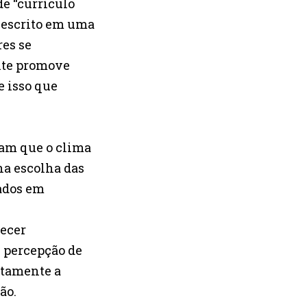
e “currículo
r escrito em uma
res se
nte promove
e isso que
ram que o clima
na escolha das
lados em
recer
 percepção de
etamente a
ão.