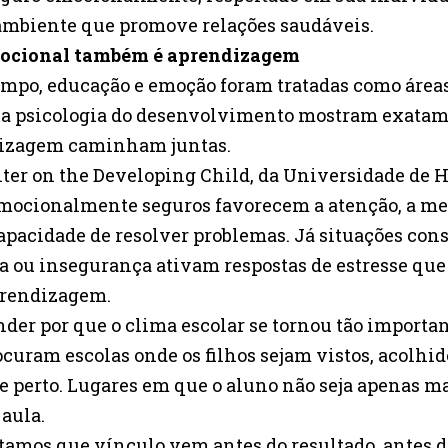
ambiente que promove relações saudáveis.
mocional também é aprendizagem
mpo, educação e emoção foram tratadas como áreas
 a psicologia do desenvolvimento mostram exatame
izagem caminham juntas.
ter on the Developing Child, da Universidade de 
mocionalmente seguros favorecem a atenção, a me
capacidade de resolver problemas. Já situações con
a ou insegurança ativam respostas de estresse qu
prendizagem.
nder por que o clima escolar se tornou tão importan
ocuram escolas onde os filhos sejam vistos, acolhid
 perto. Lugares em que o aluno não seja apenas 
 aula.
itamos que vínculo vem antes do resultado, antes 