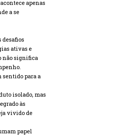
 acontece apenas
de a se
 desafios
ias ativas e
 não significa
empenho.
 sentido para a
duto isolado, mas
tegrado às
ja vivido de
sumam papel