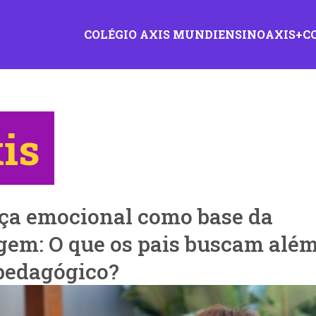
COLÉGIO AXIS MUNDI
ENSINO
AXIS+
C
is
ça emocional como base da
gem: O que os pais buscam além
 pedagógico?