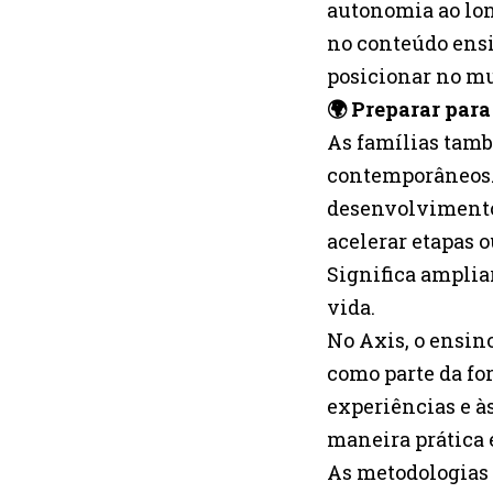
autonomia ao lon
no conteúdo ens
posicionar no m
🌍 Preparar par
As famílias tamb
contemporâneos. 
desenvolvimento 
acelerar etapas 
Significa amplia
vida.
No Axis, o ensin
como parte da fo
experiências e à
maneira prática e
As metodologias