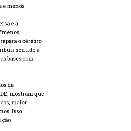
a e menos
ersa e a
o “menos
repara o cérebro
ibuir sentido à
ssas bases com
dos da
CDE, mostram que
cas, maior
nos. Isso
ição