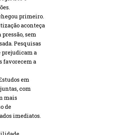
ões.
chegou primeiro.
tização aconteça
m pressão, sem
sada. Pesquisas
e prejudicam a
s favorecem a
. Estudos em
juntas, com
om mais
so de
ados imediatos.
bilidade