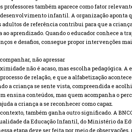
os professores também aparece como fator relevan
desenvolvimento infantil. A organização aponta q
adultos de referência contribui para que a criança
ta ao aprendizado. Quando o educador conhece a traj
anços e desafios, consegue propor intervenções ma
 acompanhar, não apressar
oximidade não é acaso, mas escolha pedagógica. A e
processo de relação, e que a alfabetização acontec
do a criança se sente vista, compreendida e acolhi
em ensina conteúdos, mas quem acompanha o perc
juda a criança a se reconhecer como capaz.
e contexto, também ganha outro significado. A BNCC
ualidade da Educação Infantil, do Ministério da E
essa etapa deve ser feita por meio de observações, 