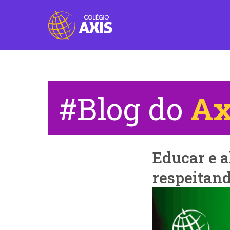
#Blog do
Ax
Educar e a
respeitand