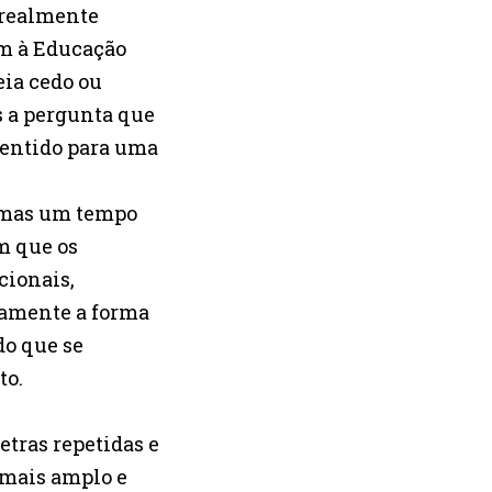
 realmente
am à Educação
eia cedo ou
 a pergunta que
 sentido para uma
, mas um tempo
m que os
cionais,
etamente a forma
do que se
to.
tras repetidas e
 mais amplo e