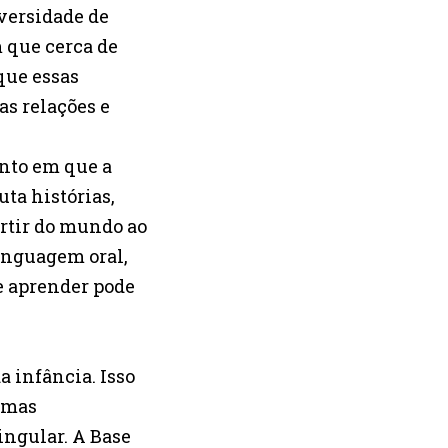
iversidade de
 que cerca de
que essas
s relações e
ento em que a
ta histórias,
artir do mundo ao
linguagem oral,
ue aprender pode
a infância. Isso
, mas
ngular. A Base