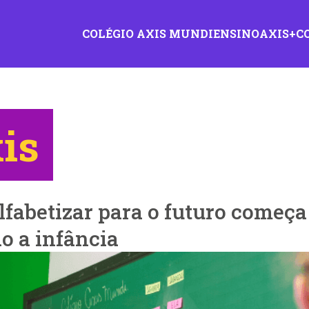
COLÉGIO AXIS MUNDI
ENSINO
AXIS+
C
is
lfabetizar para o futuro começa
o a infância