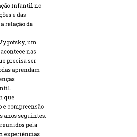
ção Infantil no
ções e das
a relação da
 Vygotsky, um
 acontece nas
e precisa ser
todas aprendam
enças
ntil.
am que
io e compreensão
os anos seguintes.
 reunidos pela
m experiências