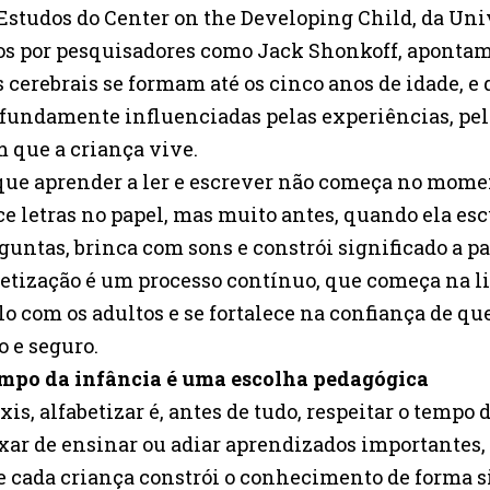
 Estudos do Center on the Developing Child, da Un
os por pesquisadores como Jack Shonkoff, apontam
 cerebrais se formam até os cinco anos de idade, e 
fundamente influenciadas pelas experiências, pela
 que a criança vive.
a que aprender a ler e escrever não começa no mom
e letras no papel, mas muito antes, quando ela escu
guntas, brinca com sons e constrói significado a p
abetização é um processo contínuo, que começa na 
lo com os adultos e se fortalece na confiança de q
o e seguro.
tempo da infância é uma escolha pedagógica
is, alfabetizar é, antes de tudo, respeitar o tempo d
ixar de ensinar ou adiar aprendizados importantes
cada criança constrói o conhecimento de forma si