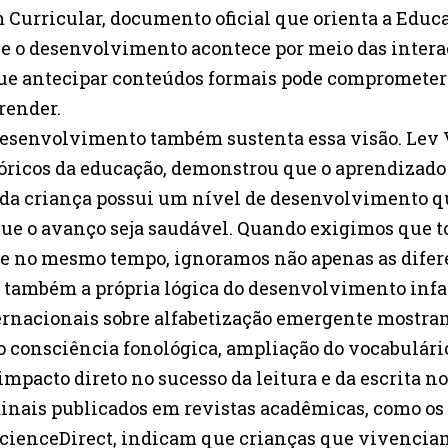
urricular, documento oficial que orienta a Educa
que o desenvolvimento acontece por meio das intera
que antecipar conteúdos formais pode comprometer 
render.
 desenvolvimento também sustenta essa visão. Lev
eóricos da educação, demonstrou que o aprendizado
ada criança possui um nível de desenvolvimento qu
que o avanço seja saudável. Quando exigimos que 
e no mesmo tempo, ignoramos não apenas as difer
 também a própria lógica do desenvolvimento infa
ernacionais sobre alfabetização emergente mostr
 consciência fonológica, ampliação do vocabulár
impacto direto no sucesso da leitura e da escrita n
inais publicados em revistas acadêmicas, como os
ScienceDirect, indicam que crianças que vivencia