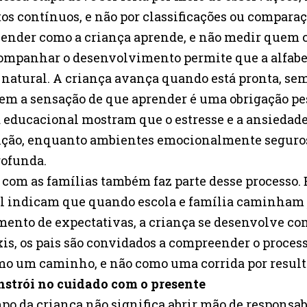
contínuos, e não por classificações ou comparaç
ender como a criança aprende, e não medir quem 
companhar o desenvolvimento permite que a alfabe
natural. A criança avança quando está pronta, se
sem a sensação de que aprender é uma obrigação pe
educacional mostram que o estresse e a ansiedad
nção, enquanto ambientes emocionalmente seguro
ofunda.
ia com as famílias também faz parte desse processo
il indicam que quando escola e família caminham 
mento de expectativas, a criança se desenvolve c
is, os pais são convidados a compreender o proces
mo um caminho, e não como uma corrida por result
onstrói no cuidado com o presente
mpo da criança não significa abrir mão de responsa