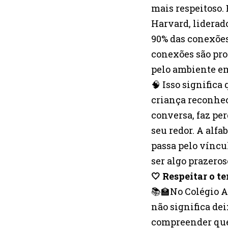
mais respeitoso.
Harvard, liderad
90% das conexões
conexões são pro
pelo ambiente em
🧠 Isso signific
criança reconhec
conversa, faz per
seu redor. A alf
passa pelo víncu
ser algo prazeros
🤍 Respeitar o 
📚🏫No Colégio Ax
não significa de
compreender que 