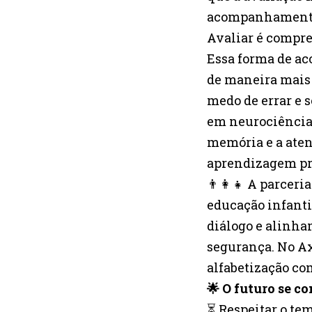
acompanhamentos 
Avaliar é compre
Essa forma de a
de maneira mais 
medo de errar e 
em neurociência 
memória e a ate
aprendizagem pr
👨‍👩‍👧 A parcer
educação infant
diálogo e alinha
segurança. No Ax
alfabetização co
🌟 O futuro se c
⏳ Respeitar o te