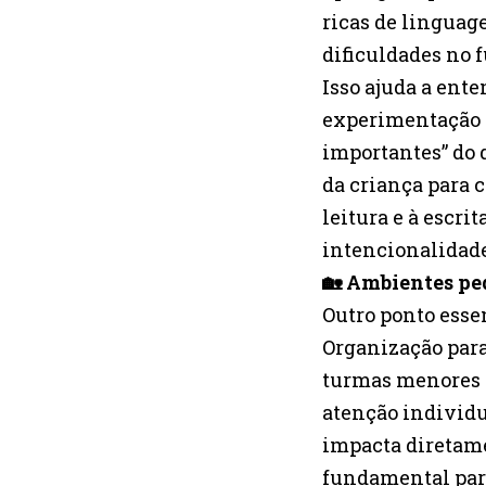
ricas de lingua
dificuldades no f
Isso ajuda a ente
experimentação f
importantes” do 
da criança para 
leitura e à escri
intencionalidade
🏡 Ambientes pe
Outro ponto esse
Organização par
turmas menores n
atenção individua
impacta diretame
fundamental par