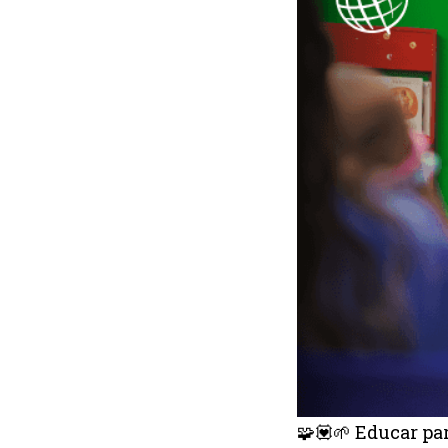
🧩💟🌱 Educar pa