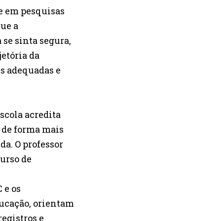
te em pesquisas
ue a
 se sinta segura,
etória da
is adequadas e
scola acredita
e de forma mais
da. O professor
urso de
 e os
ducação, orientam
registros e