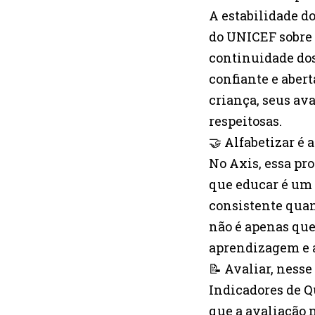
A estabilidade d
do UNICEF sobre 
continuidade dos 
confiante e aber
criança, seus av
respeitosas.
🤝 Alfabetizar é
No Axis, essa pr
que educar é um 
consistente quan
não é apenas qu
aprendizagem e a
📝 Avaliar, ness
Indicadores de Q
que a avaliação n