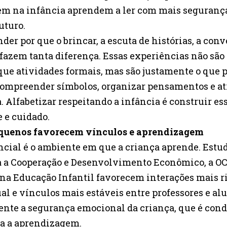
gem na infância aprendem a ler com mais seguranç
uturo.
nder por que o brincar, a escuta de histórias, a conv
azem tanta diferença. Essas experiências não sã
que atividades formais, mas são justamente o que p
compreender símbolos, organizar pensamentos e atr
ta. Alfabetizar respeitando a infância é construir e
 e cuidado.
quenos favorecem vínculos e aprendizagem
ncial é o ambiente em que a criança aprende. Estu
a a Cooperação e Desenvolvimento Econômico, a O
a Educação Infantil favorecem interações mais ri
l e vínculos mais estáveis entre professores e alu
nte a segurança emocional da criança, que é cond
a a aprendizagem.